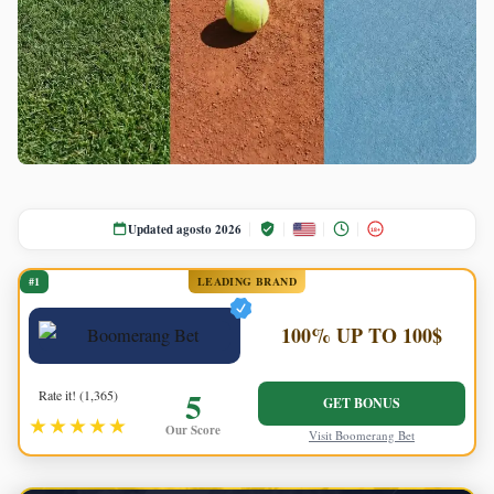
Updated agosto 2026
18+
#1
LEADING BRAND
100% UP TO 100$
5
Rate it! (1,365)
GET BONUS
★★★★★
Our Score
Visit Boomerang Bet