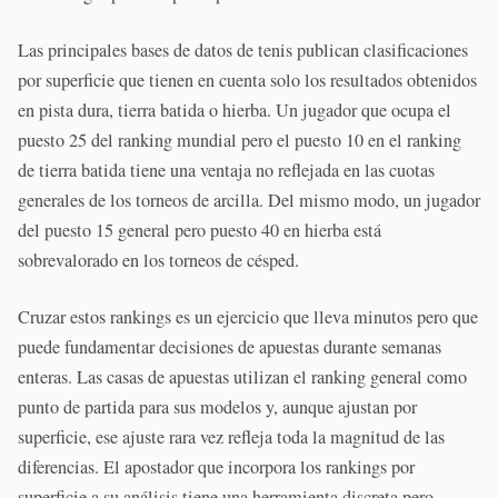
Las principales bases de datos de tenis publican clasificaciones
por superficie que tienen en cuenta solo los resultados obtenidos
en pista dura, tierra batida o hierba. Un jugador que ocupa el
puesto 25 del ranking mundial pero el puesto 10 en el ranking
de tierra batida tiene una ventaja no reflejada en las cuotas
generales de los torneos de arcilla. Del mismo modo, un jugador
del puesto 15 general pero puesto 40 en hierba está
sobrevalorado en los torneos de césped.
Cruzar estos rankings es un ejercicio que lleva minutos pero que
puede fundamentar decisiones de apuestas durante semanas
enteras. Las casas de apuestas utilizan el ranking general como
punto de partida para sus modelos y, aunque ajustan por
superficie, ese ajuste rara vez refleja toda la magnitud de las
diferencias. El apostador que incorpora los rankings por
superficie a su análisis tiene una herramienta discreta pero