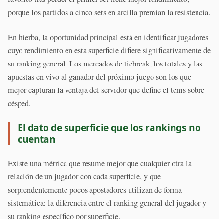
porque los partidos a cinco sets en arcilla premian la resistencia.
En hierba, la oportunidad principal está en identificar jugadores
cuyo rendimiento en esta superficie difiere significativamente de
su ranking general. Los mercados de tiebreak, los totales y las
apuestas en vivo al ganador del próximo juego son los que
mejor capturan la ventaja del servidor que define el tenis sobre
césped.
El dato de superficie que los rankings no
cuentan
Existe una métrica que resume mejor que cualquier otra la
relación de un jugador con cada superficie, y que
sorprendentemente pocos apostadores utilizan de forma
sistemática: la diferencia entre el ranking general del jugador y
su ranking específico por superficie.