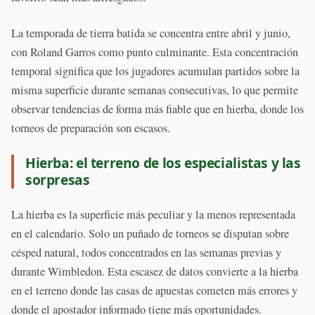
La temporada de tierra batida se concentra entre abril y junio,
con Roland Garros como punto culminante. Esta concentración
temporal significa que los jugadores acumulan partidos sobre la
misma superficie durante semanas consecutivas, lo que permite
observar tendencias de forma más fiable que en hierba, donde los
torneos de preparación son escasos.
Hierba: el terreno de los especialistas y las
sorpresas
La hierba es la superficie más peculiar y la menos representada
en el calendario. Solo un puñado de torneos se disputan sobre
césped natural, todos concentrados en las semanas previas y
durante Wimbledon. Esta escasez de datos convierte a la hierba
en el terreno donde las casas de apuestas cometen más errores y
donde el apostador informado tiene más oportunidades.