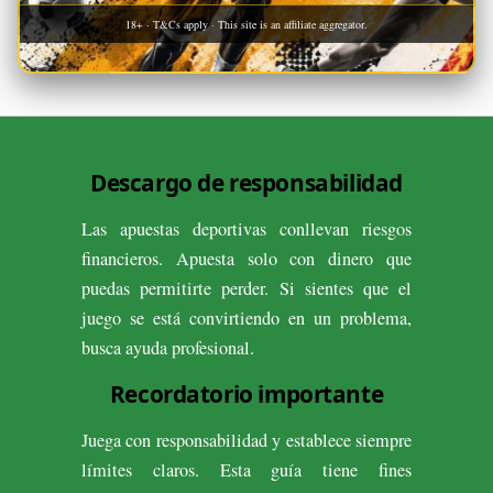
18+ · T&Cs apply · This site is an affiliate aggregator.
Descargo de responsabilidad
Las apuestas deportivas conllevan riesgos
financieros. Apuesta solo con dinero que
puedas permitirte perder. Si sientes que el
juego se está convirtiendo en un problema,
busca ayuda profesional.
Recordatorio importante
Juega con responsabilidad y establece siempre
límites claros. Esta guía tiene fines