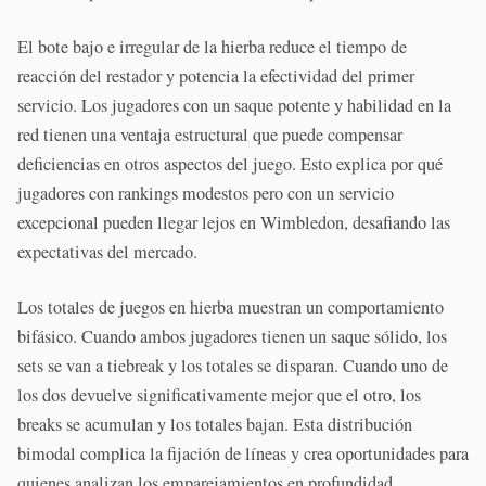
El bote bajo e irregular de la hierba reduce el tiempo de
reacción del restador y potencia la efectividad del primer
servicio. Los jugadores con un saque potente y habilidad en la
red tienen una ventaja estructural que puede compensar
deficiencias en otros aspectos del juego. Esto explica por qué
jugadores con rankings modestos pero con un servicio
excepcional pueden llegar lejos en Wimbledon, desafiando las
expectativas del mercado.
Los totales de juegos en hierba muestran un comportamiento
bifásico. Cuando ambos jugadores tienen un saque sólido, los
sets se van a tiebreak y los totales se disparan. Cuando uno de
los dos devuelve significativamente mejor que el otro, los
breaks se acumulan y los totales bajan. Esta distribución
bimodal complica la fijación de líneas y crea oportunidades para
quienes analizan los emparejamientos en profundidad.