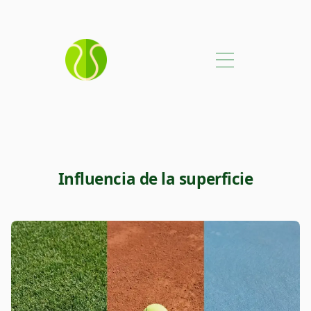
Influencia de la superficie